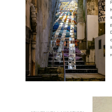
p
D
l
r