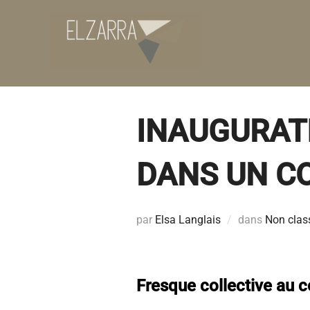
Aller
au
contenu
INAUGURATI
DANS UN C
par
Elsa Langlais
dans
Non clas
Fresque collective au 